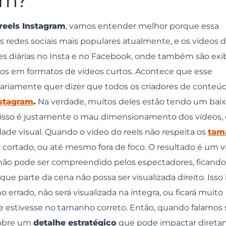
am?
stagram
am!
reels Instagram
, vamos entender melhor porque essa
 redes sociais mais populares atualmente, e os vídeos d
s diárias no Insta e no Facebook, onde também são exib
os em formatos de vídeos curtos. Acontece que esse
ariamente quer dizer que todos os criadores de conteú
nstagram
.
Na verdade, muitos deles estão tendo um bai
 isso é justamente o mau dimensionamento dos vídeos,
e visual. Quando o vídeo do reels não respeita os
tam
 cortado, ou até mesmo fora de foco. O resultado é um v
zes, não pode ser compreendido pelos espectadores, ficando
 parte da cena não possa ser visualizada direito. Isso i
 errado, não será visualizada na íntegra, ou ficará muito
e estivesse no tamanho correto. Então, quando falamos
sobre um
detalhe estratégico
que pode impactar diret