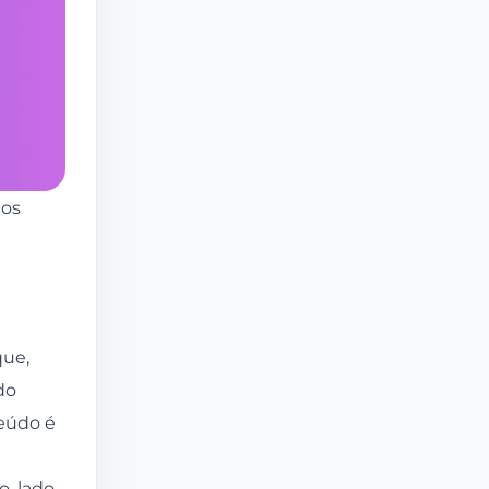
mos
que,
do
teúdo é
o, lado