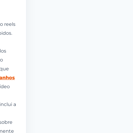
o reels
idos.
dos
xo
 que
anhos
ídeo
nclui a
 sobre
amente