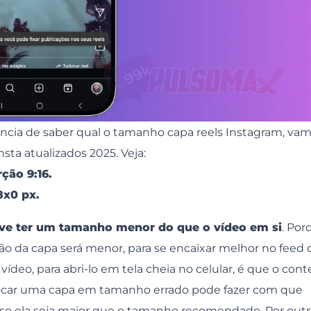
cia de saber qual o tamanho capa reels Instagram, va
sta atualizados 2025. Veja:
ção 9:16.
8x0 px.
eve ter um tamanho menor do que o vídeo em si
. Por
o da capa será menor, para se encaixar melhor no feed 
ídeo, para abri-lo em tela cheia no celular, é que o con
olocar uma capa em tamanho errado pode fazer com que
so ela seja maior que o tamanho recomendado. Por outr