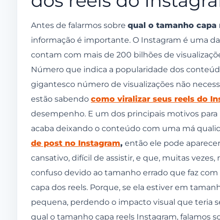
dos reels do Instagr
Crie uma capa personalizada para os reels do In
Os reels são o conteúdo mais popular do Instagr
Antes de falarmos sobre
qual o tamanho capa 
informação é importante. O Instagram é uma das
contam com mais de 200 bilhões de visualizaçõe
Número que indica a popularidade dos conteúd
gigantesco número de visualizações não necess
estão sabendo
como viralizar seus reels do I
desempenho. E um dos principais motivos para
acaba deixando o conteúdo com uma má qualidad
de post no Instagram
,
então ele pode aparecer
cansativo, difícil de assistir, e que, muitas ve
confuso devido ao tamanho errado que faz com que
capa dos reels. Porque, se ela estiver em tamanho
pequena, perdendo o impacto visual que teria s
qual o tamanho capa reels Instagram, falamos 