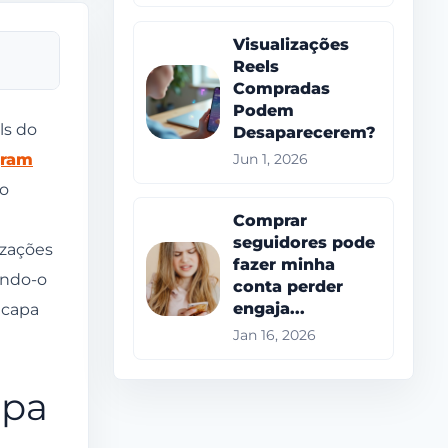
Visualizações
Reels
Compradas
Podem
ls do
Desaparecerem?
gram
Jun 1, 2026
 o
Comprar
seguidores pode
izações
fazer minha
endo-o
conta perder
 capa
engaja...
Jan 16, 2026
apa