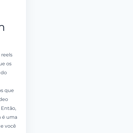
m
 reels
ue os
údo
os que
ídeo
 Então,
m é uma
ue você