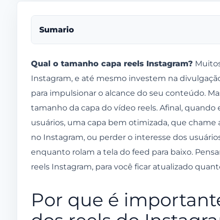
Sumario
Por que é importante saber o tamanho da capa d
Qual o tamanho capa reels Instagram?
Muitos
Instagram, e até mesmo investem na divulgação
O algoritmo do Instagram prioriza vídeos com b
para impulsionar o alcance do seu conteúdo. Ma
Então, qual o tamanho capa reels Instagram?
tamanho da capa do vídeo reels. Afinal, quando 
Outros tamanhos importantes do reels Insta
usuários, uma capa bem otimizada, que chame a 
Instagram Reels: tamanho dos vídeos em diferent
no Instagram, ou perder o interesse dos usuári
enquanto rolam a tela do feed para baixo. Pens
Instagram reels
reels Instagram, para você ficar atualizado quant
Explorador do Instagram
Feed do Instagram
Por que é important
Fatores importantes para otimização dos reels d