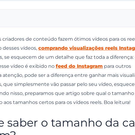
os reels do Instagram?
 criadores de conteúdo fazem ótimos vídeos para os ree
 desses vídeos,
comprando visualizações reels Insta
oa qualidade
s, se esquecem de um detalhe que faz toda a diferença:
esse vídeo é exibido no
feed do Instagram
para outros
gram
atenção, pode ser a diferença entre ganhar mais visual
es locais
os, que simplesmente vão passar pelo seu vídeo, esquec
ando nisso, preparamos que artigo sobre qual o tamanho
o aos tamanhos certos para os vídeos reels. Boa leitura!
e saber o tamanho da c
o Instagram