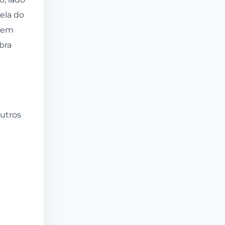
ela do
 tem
bra
utros