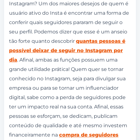
Instagram?
Instagram? Um dos maiores desejos de quem é
usuário ativo do Insta é encontrar uma forma de
Como saber quem deixou de me seguir no
conferir quais seguidores pararam de seguir o
Instagram com o Reports+
seu perfil. Podemos dizer que esse é um anseio
Como usar o Reports+ para saber quem
tão forte quanto descobrir
quantas pessoas é
deixou de me seguir no Instagram?
possível deixar de seguir no Instagram por
Como saber quem deixou de me seguir no
dia
. Afinal, ambas as funções possuem uma
Instagram com outros aplicativos
grande utilidade prática! Quem quer se tornar
conhecido no Instagram, seja para divulgar sua
1. Analyzer Plus
empresa ou para se tornar um influenciador
2. Followers+ Stalker
digital, sabe como a perda de seguidores pode
3. Followers & Unfollowers
ter um impacto real na sua conta. Afinal, essas
4. Reportly - Follower Tracker
pessoas se esforçam, se dedicam, publicam
5. Followers Reports & Trackers
conteúdo de qualidade e até mesmo investem
financeiramente na
compra de seguidores
Use a extensão do Google Chrome Não