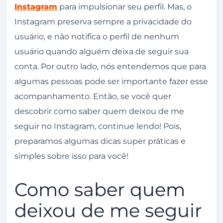
Instagram
para impulsionar seu perfil. Mas, o
Seguidores no Instagram
Instagram preserva sempre a privacidade do
Quais são os riscos de descobrir como saber
usuário, e não notifica o perfil de nenhum
quem deixou de me seguir no Instagram?
usuário quando alguém deixa de seguir sua
Como saber quem deixou de me seguir no
conta. Por outro lado, nós entendemos que para
Instagram sem correr nenhum risco?
algumas pessoas pode ser importante fazer esse
acompanhamento. Então, se você quer
descobrir como saber quem deixou de me
seguir no Instagram, continue lendo! Pois,
preparamos algumas dicas super práticas e
simples sobre isso para você!
Como saber quem
deixou de me seguir