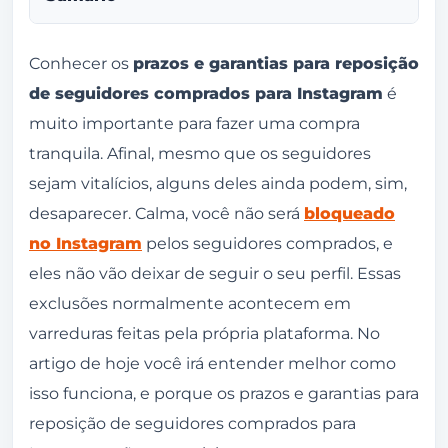
Reposição de seguidores: uma garantia que
Conhecer os
prazos e garantias para reposição
você precisa ter
de seguidores comprados para Instagram
é
muito importante para fazer uma compra
Não sabia que os seguidores podem sumir e
tranquila. Afinal, mesmo que os seguidores
comprei sem garantia
sejam vitalícios, alguns deles ainda podem, sim,
Como funcionam os prazos e garantias para
desaparecer. Calma, você não será
bloqueado
reposição de seguidores comprados para
no Instagram
pelos seguidores comprados, e
Instagram?
eles não vão deixar de seguir o seu perfil. Essas
Por que meus seguidores comprados
exclusões normalmente acontecem em
desaparecem do Instagram?
varreduras feitas pela própria plataforma. No
Posso ser penalizado por comprar seguidores?
artigo de hoje você irá entender melhor como
O que mais preciso saber antes de comprar
isso funciona, e porque os prazos e garantias para
seguidores para Instagram?
reposição de seguidores comprados para