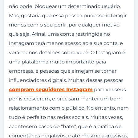
não pode, bloquear um determinado usuário.
Instagram?
Mas, gostaria que essa pessoa pudesse interagir
O que é restringir no Instagram e como fazer a
menos com o seu perfil, por qualquer motivo
restrição?
que seja. Afinal, uma conta restringida no
Como retirar a restrição de uma conta no
Instagram terá menos acesso ao a sua conta, e
Instagram?
verá menos detalhes sobre você. O Instagram é
Por que restringir no Instagram ao invés de
uma plataforma muito importante para
bloquear?
empresas, e pessoas que almejam se tornar
influenciadores digitais. Muitas dessas pessoas
Restringir no Instagram é uma opção mais
compram seguidores Instagram
para ver seus
amigável do que bloquear
perfis crescerem, e precisam manter um bom
Qual é a diferença entre restringir e silenciar
relacionamento com o público. No entanto, nem
no Instagram?
tudo é perfeito nas redes sociais. Muitas vezes,
Como saber se eu fui restringido no
acontecem casos de "hate", que é a prática de
Instagram?
comentários negativos, e até mesmo agressivos,