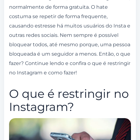
Vou continuar a ver os posts de uma conta
normalmente de forma gratuita. O hate
restringida no Instagram?
costuma se repetir de forma frequente,
Uma contra restringida no Instagram pode ver
causando estresse há muitos usuários do Insta e
meus stories?
outras redes sociais. Nem sempre é possível
Como saber que uma conta restringida viu
bloquear todos, até mesmo porque, uma pessoa
meus stories?
bloqueada é um seguidor a menos. Então, o que
fazer? Continue lendo e confira o que é restringir
no Instagram e como fazer!
O que é restringir no
Instagram?