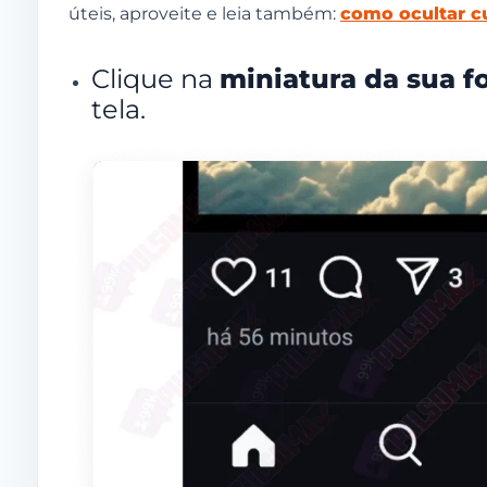
úteis, aproveite e leia também:
como ocultar c
Fotos desarquivadas podem receber novas inte
Posso voltar a arquivar uma foto desarquivada 
Clique na
miniatura da sua fo
tela.
Como baixar conteúdos do Instagram antes que 