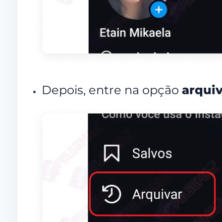
Depois, entre na opção
arquiv