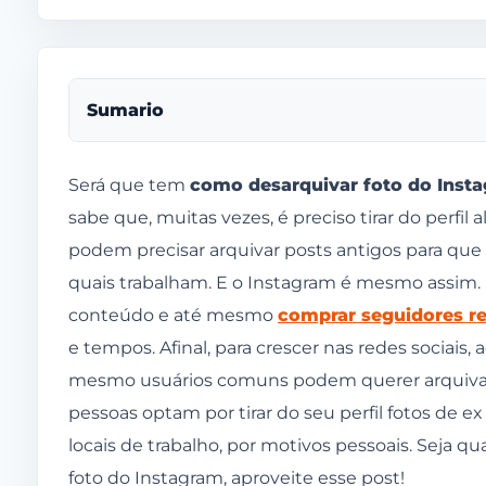
Sumario
Como desarquivar foto do Instagram?
Será que tem
como desarquivar foto do Inst
sabe que, muitas vezes, é preciso tirar do perfil
Como desarquivar foto do Instagram passo a 
podem precisar arquivar posts antigos para qu
Clique na miniatura da sua foto de perfil no 
quais trabalham. E o Instagram é mesmo assim. 
Em seguida, clique no botão de 3 traços no c
conteúdo e até mesmo
comprar seguidores re
e tempos. Afinal, para crescer nas redes sociais
Depois, entre na opção arquivar, como na 
mesmo usuários comuns podem querer arquivar 
Para prosseguir, toque em arquivo de stories
pessoas optam por tirar do seu perfil fotos de
Em seguida, toque na sessão onde está a p
locais de trabalho, por motivos pessoais. Seja q
Agora, toque na foto ou vídeo que você quer
foto do Instagram, aproveite esse post!