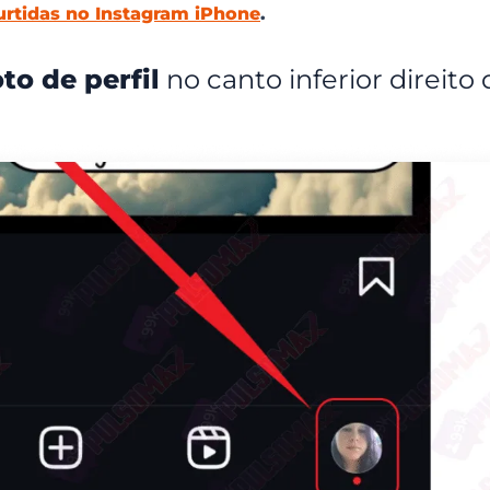
urtidas no Instagram iPhone
.
rações novamente?
do Instagram?
to de perfil
no canto inferior direito 
seja arquivado?