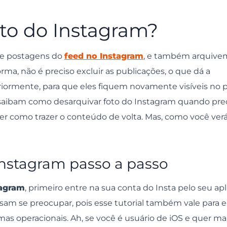
 pontinhos no canto direito, como na imagem a seguir.
to do Instagram?
rar no perfil.
s e postagens do
feed no Instagram
, e também arquive
ma, não é preciso excluir as publicações, o que dá a
nhos, veja:
iormente, para que eles fiquem novamente visíveis no pe
saibam como desarquivar foto do Instagram quando pr
er como trazer o conteúdo de volta. Mas, como você verá
ram de uma única vez?
C?
 Instagram?
Instagram passo a passo
cer no feed do Instagram de meus seguidores?
tagram
, primeiro entre na sua conta do Insta pelo seu apl
sam se preocupar, pois esse tutorial também vale para el
s operacionais. Ah, se você é usuário de iOS e quer mai
 razões variam!