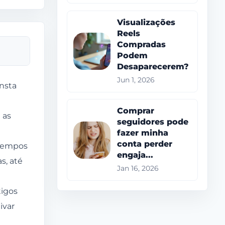
Visualizações
Reels
Compradas
Podem
Desaparecerem?
Jun 1, 2026
nsta
Comprar
 as
seguidores pode
fazer minha
conta perder
 tempos
engaja...
s, até
Jan 16, 2026
tigos
ivar