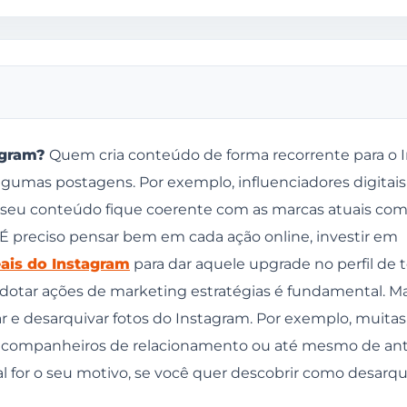
agram?
Quem cria conteúdo de forma recorrente para o I
 algumas postagens. Por exemplo, influenciadores digitais
passo
e seu conteúdo fique coerente com as marcas atuais com
canto inferior direito da tela.
É preciso pensar bem em cada ação online, investir em
anto superior direito da tela.
ais do Instagram
para dar aquele upgrade no perfil de
, adotar ações de marketing estratégias é fundamental. Ma
imagem a seguir.
e desarquivar fotos do Instagram. Por exemplo, muitas
 no alto da tela, para abrir as outras opções.
 ex companheiros de relacionamento ou até mesmo de an
ublicação que você quer desarquivar.
ual for o seu motivo, se você quer descobrir como desarqu
 restaurar.