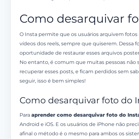
Ao abrir a publicação, toque no botão de 3
Como desarquivar fo
Nas opções que vão aparecer, toque em most
Na próxima tela, confirme a sua escolha.
O Insta permite que os usuários arquivem foto
Como arquivar uma foto do Instagram?
vídeos dos reels, sempre que quiserem. Dessa for
Quando a foto abrir, toque no botão de 3 ponti
oportunidade de restaurar esses arquivos poster
No entanto, é comum que muitas pessoas não 
Então, toque em arquivar e pronto!
recuperar esses posts, e ficam perdidos sem sab
Tem como desarquivar todas as fotos do Instag
seguir, isso é bem simples!
Tem como desarquivar foto do Instagram pelo P
O que acontece quando desarquivo uma foto do
Como desarquivar foto do 
Então, qualquer foto desarquivada vai apare
Para
aprender como desarquivar foto do Ins
Por que arquivar fotos do Instagram?
Android e iOS. E os usuários de iPhone não preci
afinal o método é o mesmo para ambos os sistema
De ações de marketing a motivos pessoais: as