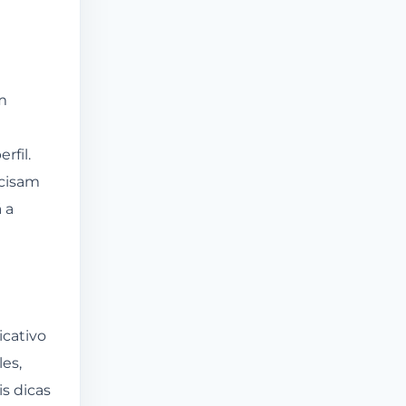
m
rfil.
ecisam
 a
icativo
es,
s dicas