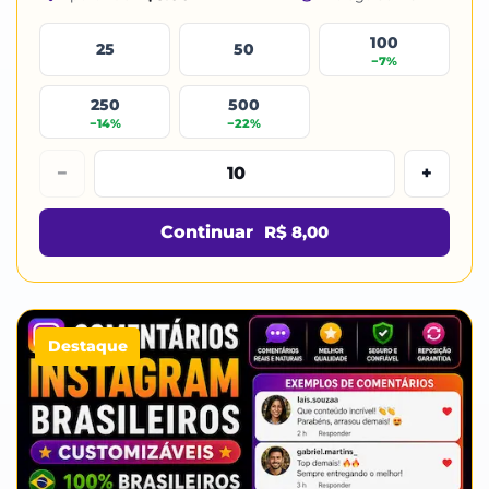
100
25
50
−7%
250
500
−14%
−22%
−
+
Continuar
R$ 8,00
Destaque