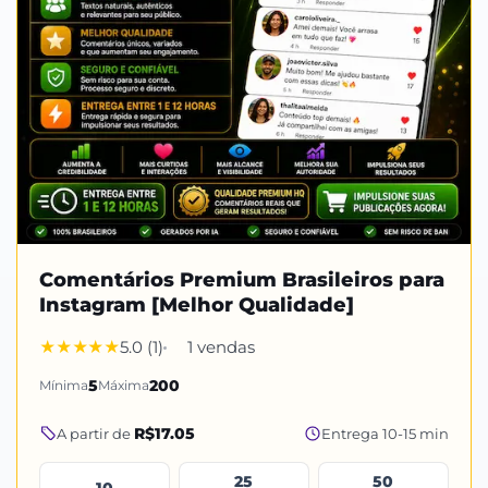
Comentários Premium Brasileiros para
Instagram [Melhor Qualidade]
5.0 (1)
1 vendas
Mínima
5
Máxima
200
R$17.05
A partir de
Entrega 10-15 min
25
50
10