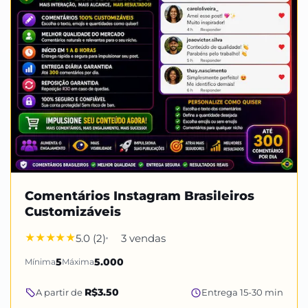
Comentários Instagram Brasileiros
Customizáveis
5.0 (2)
3 vendas
Mínima
5
Máxima
5.000
R$3.50
A partir de
Entrega 15-30 min