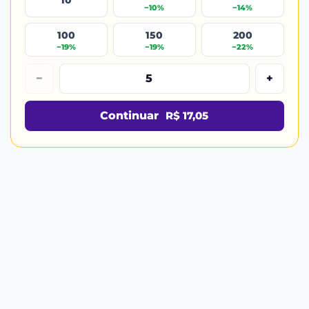
−10%
−14%
100
150
200
−19%
−19%
−22%
−
+
Continuar
R$ 17,05