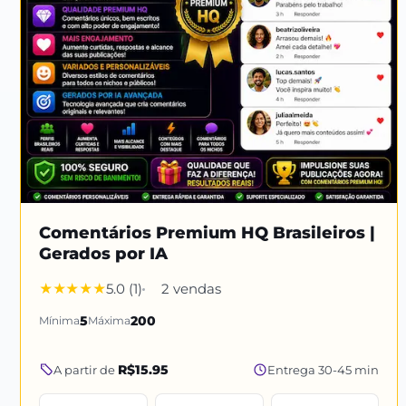
Comentários Premium HQ Brasileiros |
Gerados por IA
5.0 (1)
2 vendas
Mínima
5
Máxima
200
R$15.95
A partir de
Entrega 30-45 min