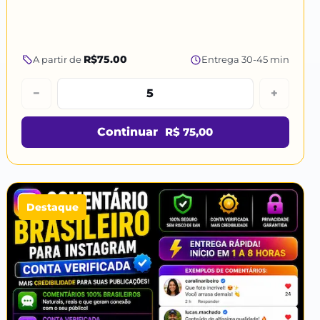
R$75.00
A partir de
Entrega 30-45 min
−
+
Continuar
R$ 75,00
Destaque