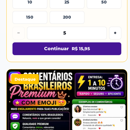
10
25
50
150
200
−
+
Continuar
R$ 15,95
Destaque