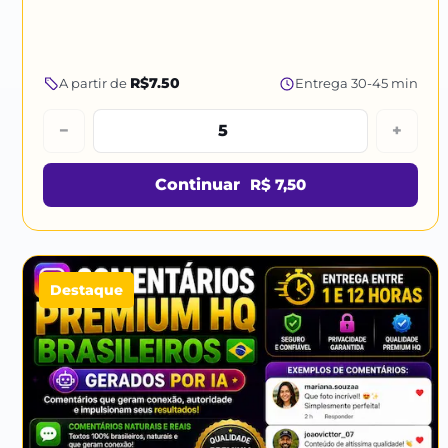
R$7.50
A partir de
Entrega 30-45 min
−
+
Continuar
R$ 7,50
Destaque