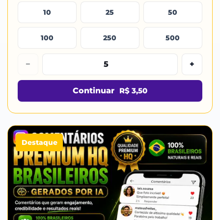
10
25
50
100
250
500
−
+
Continuar
R$ 3,50
Destaque