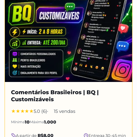
Comentários Brasileiros | BQ |
Customizáveis
5.0 (6)
15 vendas
Mínima
10
Máxima
1.000
R$8.00
A partir de
Entrega 30-45 min