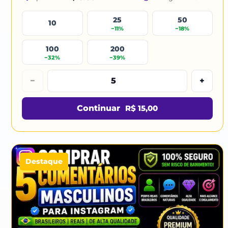
25
50
10
−11%
−18%
100
200
−32%
−39%
−
+
Continuar
R$ 15,00
Destaque