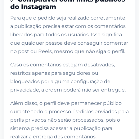
do Instagram
O que o comprador deve enviar
Para que o pedido seja realizado corretamente,
Política de garantia
a publicação precisa estar com os comentários
Dados do vendedor
liberados para todos os usuários. Isso significa
que qualquer pessoa deve conseguir comentar
✅ Compatível com links públicos do
Instagram
no post ou Reels, mesmo que não siga o perfil.
🚫 Pedidos que podem ser cancelados
Caso os comentários estejam desativados,
restritos apenas para seguidores ou
🚫 Conteúdos proibidos nos comentários
bloqueados por alguma configuração de
⚠️ Responsabilidade do usuário
privacidade, a ordem poderá não ser entregue.
Como funciona
Além disso, o perfil deve permanecer público
Avaliações
durante todo o processo. Pedidos enviados para
Produtos relacionados
perfis privados não serão processados, pois o
sistema precisa acessar a publicação para
realizar a entrega dos comentários.