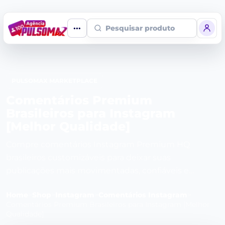
Pesquisar produto
PULSOMAX MARKETPLACE
Comentários Premium
Brasileiros para Instagram
[Melhor Qualidade]
Compre comentários Instagram Premium HQ
brasileiros customizáveis para deixar suas
publicações mais movimentadas, confiáveis e
atrativas.
Home
>
Shop
>
Instagram
>
Comentários Instagram
>
Comentários Premium Brasileiros para Instagram [Melhor
Qualidade]