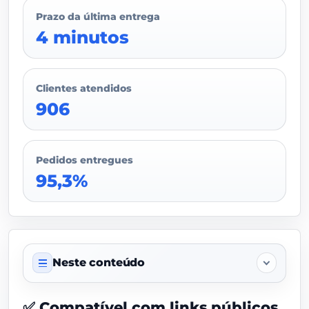
Prazo da última entrega
4 minutos
Clientes atendidos
906
Pedidos entregues
95,3%
Neste conteúdo
Sobre este serviço
✅ Compatível com links públicos