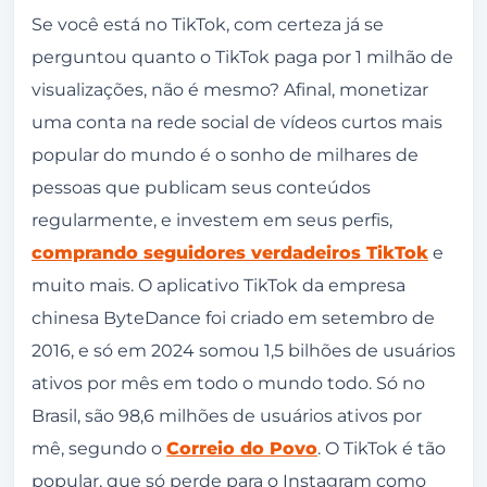
Afinal, quanto o TikTok paga por 1 milhão de
Se você está no TikTok, com certeza já se
visualizações?
perguntou quanto o TikTok paga por 1 milhão de
visualizações, não é mesmo? Afinal, monetizar
Como monetizar minha conta no TikTok?
uma conta na rede social de vídeos curtos mais
O TikTok só paga por visualizações qualificadas
popular do mundo é o sonho de milhares de
O que são visualizações qualificadas no
pessoas que publicam seus conteúdos
TikTok?
regularmente, e investem em seus perfis,
Como funciona a RPM do TikTok?
comprando seguidores verdadeiros TikTok
e
Como ganhar mais dinheiro com visualizações
muito mais. O aplicativo TikTok da empresa
em vídeos no TikTok?
chinesa ByteDance foi criado em setembro de
2016, e só em 2024 somou 1,5 bilhões de usuários
Crie conteúdo viral e envolvente
ativos por mês em todo o mundo todo. Só no
Crie conteúdos que mexem com as
Brasil, são 98,6 milhões de usuários ativos por
emoções
mê, segundo o
Correio do Povo
. O TikTok é tão
Fique por dentro das tendências e desafios
popular, que só perde para o Instagram como