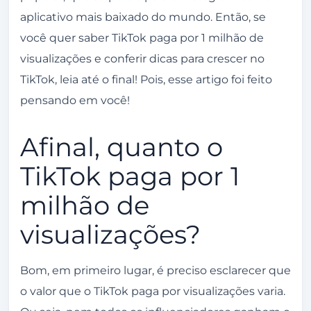
Use a música certa
aplicativo mais baixado do mundo. Então, se
Os 3 primeiros segundos do vídeo são
você quer saber TikTok paga por 1 milhão de
fundamentais
visualizações e conferir dicas para crescer no
TikTok, leia até o final! Pois, esse artigo foi feito
Mantenha uma boa frequência de
pensando em você!
postagens
Use as hashtags certas para seu conteúdo
Afinal, quanto o
Lives no TikTok: uma opção interessante
TikTok paga por 1
milhão de
visualizações?
Bom, em primeiro lugar, é preciso esclarecer que
o valor que o TikTok paga por visualizações varia.