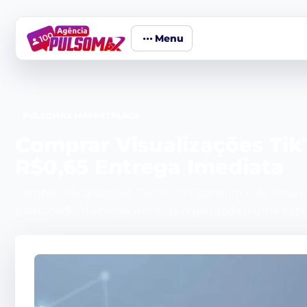
Menu
PULSOMAX MARKETPLACE
Comprar Visualizações Tik
R$0,65 Entrega Imediata
Compre visualizações TikTok na Gramsure e dê mais 
praticidade, discrição, entrega organizada e uma exp