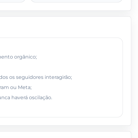
ento orgânico;
os os seguidores interagirão;
gram ou Meta;
ca haverá oscilação.