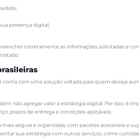
passo
edido;
sua presença digital;
ões
preencher corretamente as informações solicitadas e co
tratado.
a
rasileiras
na Gramsure
cê conta com uma solução voltada para quem deseja aum
m não agregar valor à estratégia digital. Por isso, é i
ço, prazos de entrega e condições aplicáveis.
ais segura e organizada, com pacotes acessíveis e supor
r sua estratégia com outros serviços, como curtidas, s