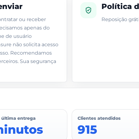
enviar
Política 
ontratar ou receber
Reposição gráti
 precisamos apenas do
me de usuário
sure não solicita acesso
cesso. Recomendamos
rceiros. Sua segurança
 última entrega
Clientes atendidos
minutos
915