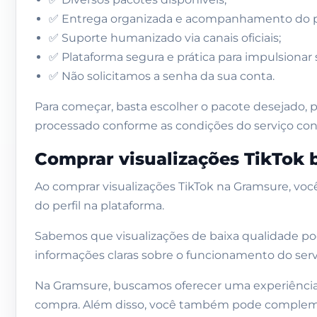
Como comprar visualizações TikTok passo a 
✅ Entrega organizada e acompanhamento do p
✅ Suporte humanizado via canais oficiais;
1. Escolha o pacote desejado
✅ Plataforma segura e prática para impulsionar 
2. Informe os dados necessários
✅ Não solicitamos a senha da sua conta.
3. Escolha o vídeo que receberá as visualizaç
Para começar, basta escolher o pacote desejado, 
processado conforme as condições do serviço con
4. Informe um e-mail válido
5. Realize o pagamento e aguarde a entreg
Comprar visualizações TikTok b
Vantagens de comprar visualizações TikTok 
Ao comprar visualizações TikTok na Gramsure, vo
do perfil na plataforma.
Segurança durante a compra
Entrega organizada
Sabemos que visualizações de baixa qualidade pode
informações claras sobre o funcionamento do servi
Pacotes para diferentes objetivos
Na Gramsure, buscamos oferecer uma experiência m
Processo de compra simples
compra. Além disso, você também pode complementa
Suporte dedicado