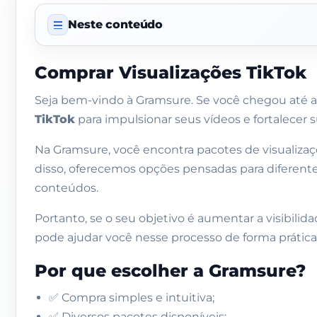
Neste conteúdo
Sobre este serviço
Comprar Visualizações TikTok
O que o comprador deve enviar
Seja bem-vindo à Gramsure. Se você chegou até a
TikTok
para impulsionar seus vídeos e fortalecer s
Política de garantia
Dados do vendedor
Na Gramsure, você encontra pacotes de visualiza
disso, oferecemos opções pensadas para diferen
O que você está comprando
conteúdos.
Este pacote inclui:
Portanto, se o seu objetivo é aumentar a visibilid
Este pacote não inclui:
pode ajudar você nesse processo de forma prática
Comprar Visualizações TikTok
Por que escolher a Gramsure?
Por que escolher a Gramsure?
✅ Compra simples e intuitiva;
Comprar visualizações TikTok brasileiras
✅ Diversos pacotes disponíveis;