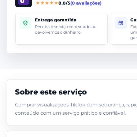
0,0/5
0 avaliações
Entrega garantida
Ga
Receba o serviço contratado ou
Exi
devolvemos o dinheiro.
um 
gar
Sobre este serviço
Comprar visualizações TikTok com segurança, rapide
conteúdo com um serviço prático e confiável.