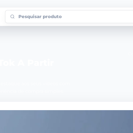
Pesquisar produto
Co
Tok A Partir
destaque aos seus vídeos com
eriência de compra simples.