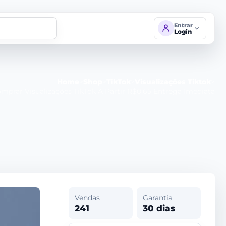
Entrar
Login
Home
>
Shop
>
TikTok
>
Visualizações Tiktok
>
mprar Visualizações TikTok A Partir R$0,65 Entrega Imediata
Vendas
Garantia
241
30 dias