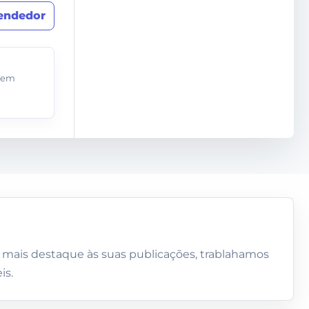
vendedor
o
o em
 mais destaque às suas publicações, trablahamos
is.