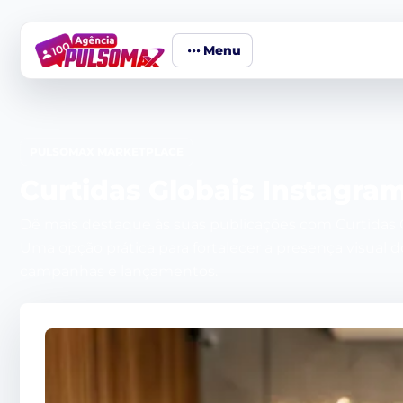
Menu
PULSOMAX MARKETPLACE
Curtidas Globais Instagram
Dê mais destaque às suas publicações com Curtidas G
Uma opção prática para fortalecer a presença visual do 
campanhas e lançamentos.