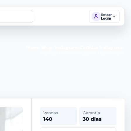
Entrar
Login
Home
>
Shop
>
Instagram
>
Curtidas Instagram
>
Curtidas Globais Instagram | Baixo Custo
Vendas
Garantia
140
30 dias