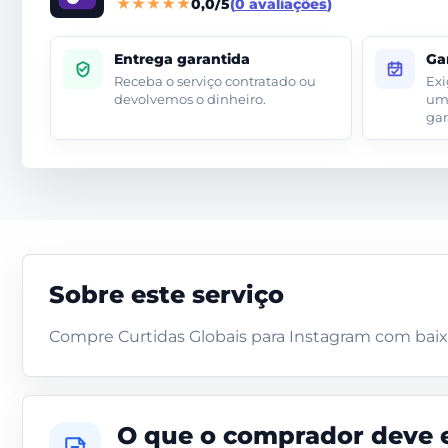
0,0/5
0 avaliações
Entrega garantida
Ga
Receba o serviço contratado ou
Exi
devolvemos o dinheiro.
um 
gar
Sobre este serviço
Compre Curtidas Globais para Instagram com baixo
O que o comprador deve 