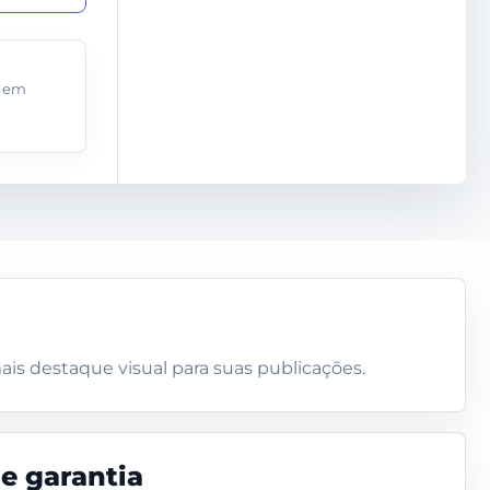
o
o em
is destaque visual para suas publicações.
de garantia