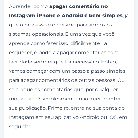
em excluir.
Aprender como
apagar comentário no
Instagram iPhone e Android é bem simples
, já
O Instagram avisa quando eu excluo um
que o processo é o mesmo para ambos os
comentário?
sistemas operacionais. E uma vez que você
Quando devo apagar um comentário no
aprenda como fazer isso, dificilmente irá
Instagram?
esquecer, e poderá apagar comentários com
O que dizem as diretrizes do Instagram sobre
facilidade sempre que for necessário. Então,
os comentários?
vamos começar com um passo a passo simples
O que acontece se denunciar um comentário
para apagar comentários de outras pessoas. Ou
que não é ofensivo?
seja, aqueles comentários que, por qualquer
Quantos comentários posso excluir de uma
motivo, você simplesmente não quer manter
única vez?
sua publicação. Primeiro, entre na sua conta do
Instagram em seu aplicativo Android ou iOS, em
Não consigo apagar um comentário no
seguida:
Instagram
Você pode desativar os comentários de