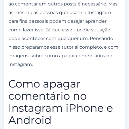
Toque novamente no balão para abrir os
ao comentar em outros posts é necessário. Mas,
comentários.
as mesmo as pessoas que usam o Instagram
para fins pessoais podem desejar aprender
Encontre seu comentário, toque e
como fazer isso. Já que esse tipo de situação
segure, depois clique em excluir.
pode acontecer com qualquer um. Pensando
Como apagar seus comentários em massa no
nisso preparamos esse tutorial completo, e com
Instagram
imagens, sobre como apagar comentários no
Tocar no botão de 3 traços no seu perfil.
Instagram.
Clique em sua atividade.
Como apagar
Na próxima tela, toque em comentários.
comentário no
Agora, clique em selecionar.
Instagram iPhone e
Selecione os comentários e clique em
excluir.
Android
Confirme a exclusão clicando novamente