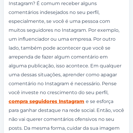
iPhone e Android
Instagram? É comum receber alguns
comentários indesejados no seu perfil,
Encontre a publicação e clique no ícone em
especialmente, se você é uma pessoa com
forma de balão.
muitos seguidores no Instagram. Por exemplo,
Toque no botão de 3 pontinhos no canto
um influenciador ou uma empresa. Por outro
superior direito.
lado, também pode acontecer que você se
Em seguida, clique em gerenciar
arrependa de fazer algum comentário em
comentários.
alguma publicação, isso acontece. Em qualquer
uma dessas situações, aprender como apagar
Selecione o comentário e toque em
comentário no Instagram é necessário. Pense
excluir.
você investe no crescimento do seu perfil,
Como apagar comentários em massa no
compra seguidores Instagram
e se esforça
Instagram
para ganhar destaque na rede social. Então, você
Como apagar comentário no Instagram que
não vai querer comentários ofensivos no seu
você mesmo fez
posts. Da mesma forma, cuidar da sua imagem