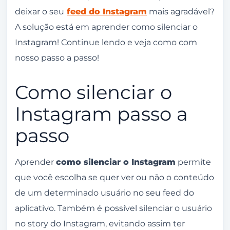
Escolha entre silenciar story ou silenciar
deixar o seu
feed do Instagram
mais agradável?
stories e publicações.
A solução está em aprender como silenciar o
Como silenciar o Instagram DM e ligações?
Instagram! Continue lendo e veja como com
nosso passo a passo!
Toque no botão de balão de conversa ou
aviãozinho do Instagram.
Como silenciar o
Clique sobre a conversa que você quer
Instagram passo a
silenciar.
passo
Toque no nome do usuário na parte de
cima do chat.
Aprender
como silenciar o Instagram
permite
Em seguida, clique em silenciar.
que você escolha se quer ver ou não o conteúdo
Escolha se quer silenciar as mensagens,
de um determinado usuário no seu feed do
ligações ou ambos.
aplicativo. Também é possível silenciar o usuário
Confirme cada opção selecionando o
no story do Instagram, evitando assim ter