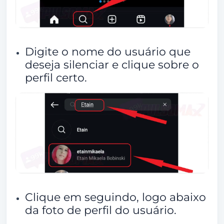
Posso silenciar um perfil no Instagram apenas
por determinado período de tempo?
É possível ver todas as contas que silenciei no
Digite o nome do usuário que
Instagram?
deseja silenciar e clique sobre o
Qual a diferença entre bloquear alguém e
perfil certo.
silenciar no Instagram?
Por que silenciar ao invés de bloquear no
Instagram?
Qual a diferença entre silenciar e deixar se
seguir a pessoa?
Como saber se fui silenciado no Instagram?
Clique em seguindo, logo abaixo
da foto de perfil do usuário.