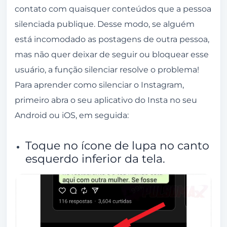
período de silêncio.
contato com quaisquer conteúdos que a pessoa
Como tirar o silenciar do Instagram?
silenciada publique. Desse modo, se alguém
está incomodado as postagens de outra pessoa,
Toque na miniatura da sua foto de perfil.
mas não quer deixar de seguir ou bloquear esse
Toque no botão de 3 traços.
usuário, a função silenciar resolve o problema!
Procure por contas silenciadas e clique
Para aprender como silenciar o Instagram,
sobre.
primeiro abra o seu aplicativo do Insta no seu
Toque em reativa áudio.
Android ou iOS, em seguida:
Selecione de quais opções deseja
Toque no ícone de lupa no canto
remover o silêncio.
esquerdo inferior da tela.
O que acontece quando silencio alguém no
Instagram?
A pessoa silenciada pode ver minhas
publicações e stories?