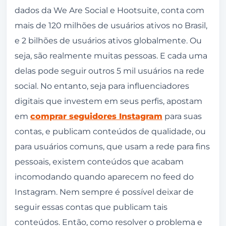
dados da We Are Social e Hootsuite, conta com
inferior da tela.
mais de 120 milhões de usuários ativos no Brasil,
Digite o nome do usuário que deseja
e 2 bilhões de usuários ativos globalmente. Ou
silenciar e clique sobre o perfil certo.
seja, são realmente muitas pessoas. E cada uma
Clique em seguindo, logo abaixo da foto
delas pode seguir outros 5 mil usuários na rede
de perfil do usuário.
social. No entanto, seja para influenciadores
digitais que investem em seus perfis, apostam
Na lista de opções, selecione silenciar.
em
comprar seguidores Instagram
para suas
Ative as opções que deseja silenciar. Veja:
contas, e publicam conteúdos de qualidade, ou
Como silenciar o story de alguém no
para usuários comuns, que usam a rede para fins
Instagram passo a passo
pessoais, existem conteúdos que acabam
Toque sobre o story que deseja silenciar e
incomodando quando aparecem no feed do
segure.
Instagram. Nem sempre é possível deixar de
seguir essas contas que publicam tais
Toque em silenciar.
conteúdos. Então, como resolver o problema e